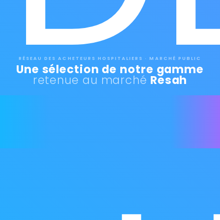
RÉSEAU DES ACHETEURS HOSPITALIERS · MARCHÉ PUBLIC
Une sélection de notre gamme
retenue au marché
Resah
AVANTAGE · PROCESSUS
Gain de temps précieux
Fini les procédures de mise en concurrence
fastidieuses — les conditions sont déjà négociées.
GAIN DE TEMPS
Bon de commande direct
Sans AO
Nos Produits