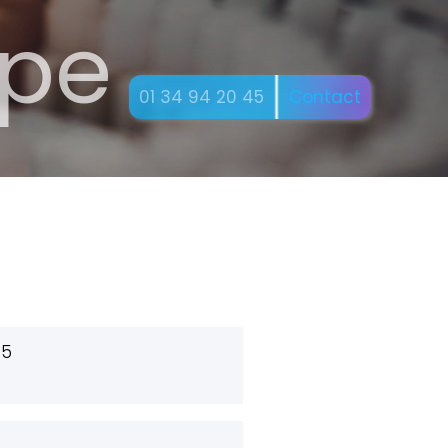
pe
01 34 94 20 45
Contact
45