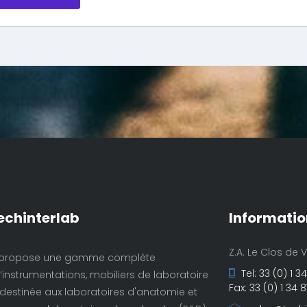
echinterlab
Informatio
Z.A. Le Clos de 
propose une gamme complète
Tel: 33 (0) 1 
instrumentations, mobiliers de laboratoire
Fax: 33 (0) 1 34 
estinée aux laboratoires d'anatomie et