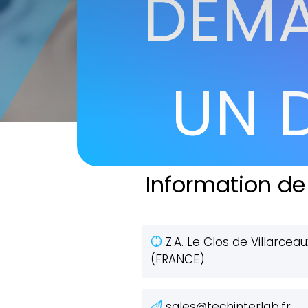
DEM
UN 
Information de
Z.A. Le Clos de Villarcea
(FRANCE)
sales@techinterlab.fr