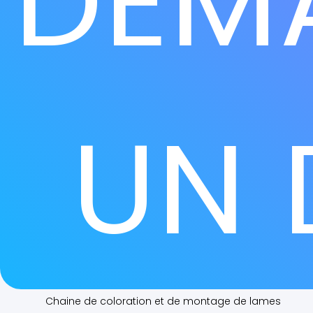
DEM
UN 
Anatomie Pathologie - Histologie :
Automates et Instrumentation de paillasse :
Automate de décalcification rapide à ultrasons use 
MEDITE
Automates de déshydratation
Centrifugeuses
Chaine de coloration et de montage de lames