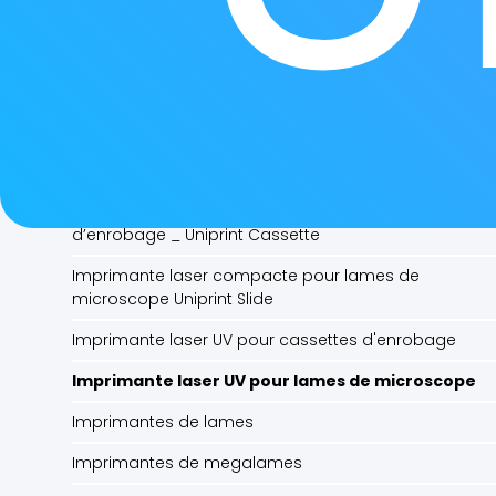
Déplisseurs de coupe bain marie
Etiqueteuse d'Overlays pour lames IHC
Etuve de séchage des lames
Fontaines de paraffine
Gigatome Polycut-Legacy
Imprimante laser compacte pour cassettes
d’enrobage _ Uniprint Cassette
Imprimante laser compacte pour lames de
microscope Uniprint Slide
Imprimante laser UV pour cassettes d'enrobage
Imprimante laser UV pour lames de microscope
Imprimantes de lames
Imprimantes de megalames