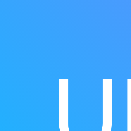
Anatomie Pathologie - Histologie :
Automates et Instrumentation de paillasse :
U
Automate de décalcification rapide à ultrasons use 
MEDITE
Automates de déshydratation
Centrifugeuses
Chaine de coloration et de montage de lames
Colleuse de films
Cryostat sur pied semi-automatique M630 MEDITE
Déparaffineur de cassettes