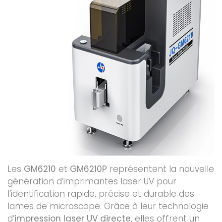
Les
GM6210
et
GM6210P
représentent la nouvelle
génération d’imprimantes laser UV pour
l’identification rapide, précise et durable des
lames de microscope. Grâce à leur technologie
d’
impression laser UV directe
, elles offrent un