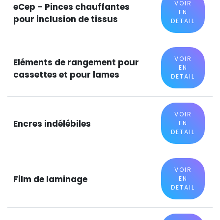
VOIR
eCep – Pinces chauffantes
EN
pour inclusion de tissus
DETAIL
VOIR
Eléments de rangement pour
EN
cassettes et pour lames
DETAIL
VOIR
Encres indélébiles
EN
DETAIL
VOIR
Film de laminage
EN
DETAIL