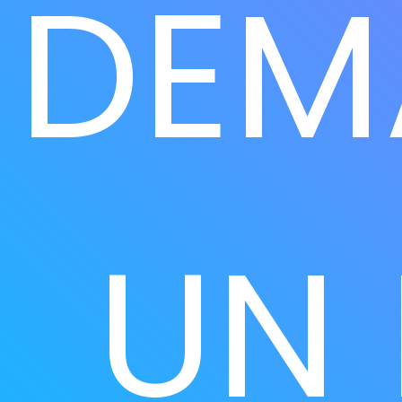
DEM
Anatomie Pathologie - Histologie :
UN 
Automates et Instrumentation de paillasse
Consommable :
Cassettes d’enrobage
CitEX, nettoyant pour paraffine
Cryo Spray