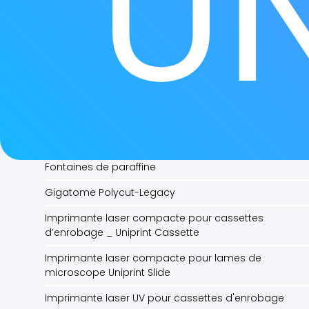
UN
Colleuse de films
Cryostat sur pied semi-automatique M630 MEDITE
Déparaffineur de cassettes
Déplisseurs de coupe bain marie
Etiqueteuse d'Overlays pour lames IHC
Etuve de séchage des lames
Fontaines de paraffine
Gigatome Polycut-Legacy
Imprimante laser compacte pour cassettes
d’enrobage _ Uniprint Cassette
Imprimante laser compacte pour lames de
microscope Uniprint Slide
Imprimante laser UV pour cassettes d'enrobage