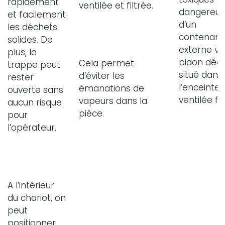
rapidement
ventilée et filtrée.
dangereux
et facilement
d’un
les déchets
contenant
solides. De
externe ve
plus, la
bidon déc
Cela permet
trappe peut
situé dans
d’éviter les
rester
l’enceinte
émanations de
ouverte sans
ventilée fil
vapeurs dans la
aucun risque
pièce.
pour
l’opérateur.
A l’intérieur
du chariot, on
peut
positionner