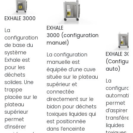
EXHALE 3000
EXHALE
La
3000 (configuration
configuration
manuel)
de base du
système
EXHALE 30
La configuration
Exhale est
(Configura
manuelle est
pour les
auto)
équipée d’une cuve
déchets
située sur le plateau
La
solides. Une
supérieur et
configurat
trappe
connectée
automatiq
placée sur le
directement sur le
permet
plateau
bidon pour déchets
d’aspirer e
supérieur
toxiques liquides qui
transférer 
permet
est positionnée
liquides
d’insérer
dans l’enceinte
toxiques