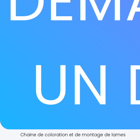
DEM
UN 
Anatomie Pathologie - Histologie :
Automates et Instrumentation de paillasse :
Automate de décalcification rapide à ultrasons use 
MEDITE
Automates de déshydratation
Centrifugeuses
Chaine de coloration et de montage de lames