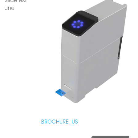
Slide
est
une
BROCHURE_US