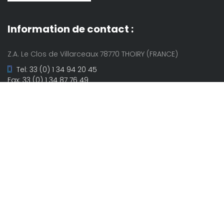
Information de contact :
Z.A. Le Clos de Villarceaux 78770 THOIRY (FRANCE)
Tel: 33 (0) 1 34 94 20 45
Fax: 33 (0) 1 34 87 76 49
sales@techinterlab.fr
www.techinterlab.fr